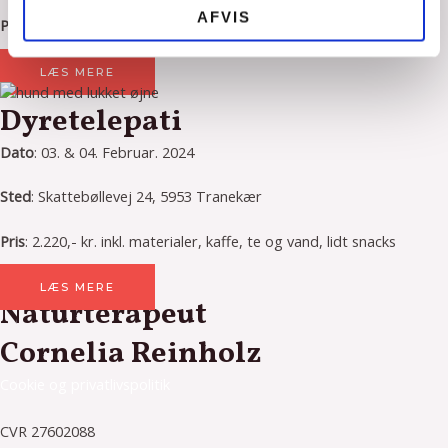
AFVIS
Pris
: 4 x 3750,- kr. (ratebetaling).
LÆS MERE
Dyretelepati
Dato
: 03. & 04. Februar. 2024
Sted
: Skattebøllevej 24, 5953 Tranekær
Pris
: 2.220,- kr. inkl. materialer, kaffe, te og vand, lidt snacks
LÆS MERE
Naturterapeut
Cornelia Reinholz
Cookie og privatlivspolitik
CVR 27602088