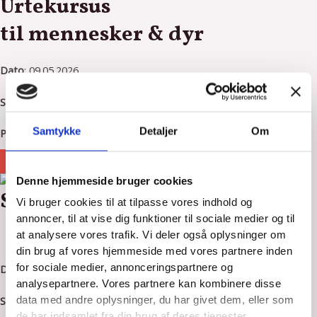
Urtekursus
til mennesker & dyr
Dato
: 09.05.2026
Sted
: Skattebøllevej 24, 5953 Tranekær
Samtykke
Detaljer
Om
Pris
: 850,- kr. inkl. materialer og forplejning
LÆS MERE
Denne hjemmeside bruger cookies
Se dit dyr med nye øjne
Vi bruger cookies til at tilpasse vores indhold og
annoncer, til at vise dig funktioner til sociale medier og til
Forstå dit dyrs udfordringer gennem et holistisk og
at analysere vores trafik. Vi deler også oplysninger om
bevidsthedsskabende perspektiv
din brug af vores hjemmeside med vores partnere inden
for sociale medier, annonceringspartnere og
Dato
: 15. Marts. 2026 (start)
analysepartnere. Vores partnere kan kombinere disse
Sted
: Hele kurset forgår online.
data med andre oplysninger, du har givet dem, eller som
de har indsamlet fra din brug af deres tjenester.