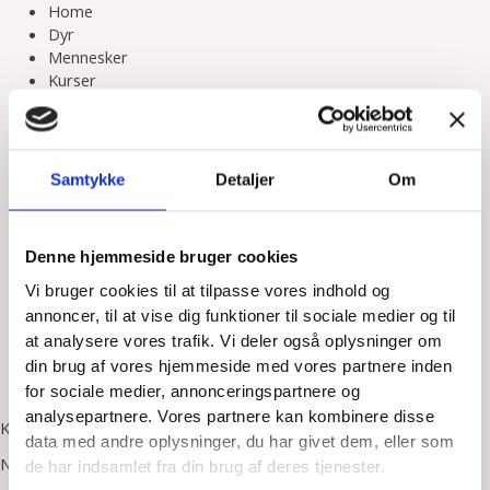
Gå
Home
til
Dyr
indholdet
Mennesker
Kurser
Produkter
Hundefoder
Home
Samtykke
Detaljer
Om
Dyr
Mennesker
Kurser
Denne hjemmeside bruger cookies
Produkter
Hundefoder
Vi bruger cookies til at tilpasse vores indhold og
annoncer, til at vise dig funktioner til sociale medier og til
Profil
at analysere vores trafik. Vi deler også oplysninger om
Priser
din brug af vores hjemmeside med vores partnere inden
Kontakt
for sociale medier, annonceringspartnere og
analysepartnere. Vores partnere kan kombinere disse
Kontaktformular
data med andre oplysninger, du har givet dem, eller som
Navn
*
de har indsamlet fra din brug af deres tjenester.