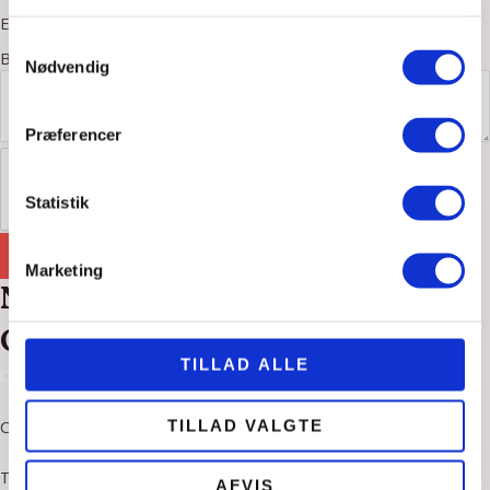
Email
*
Samtykkevalg
Besked
Nødvendig
Præferencer
Statistik
SEND
Marketing
Naturterapeut
Cornelia Reinholz
TILLAD ALLE
Cookie og privatlivspolitik
CVR 27602088
TILLAD VALGTE
Tlf. 24405724
AFVIS